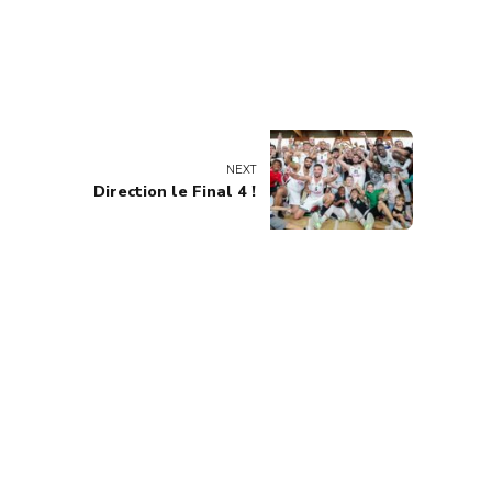
NEXT
Direction le Final 4 !