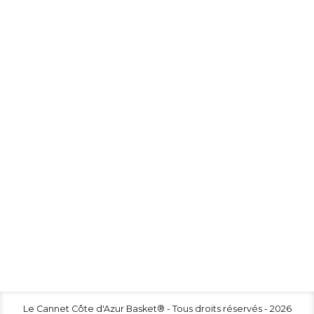
RÉSEAUX
SOCIAUX
Rejoignez nous sur nos réseaux sociaux, Facebook et
Instagram en utilisant le Hashtag #ILOVECCAB
et restez toujours connecter et à l’affût de toutes nos news
sur le site même avec votre téléphone !
#ILOVECCAB
FACEBOX
Le Cannet Côte d'Azur Basket® - Tous droits réservés - 2026