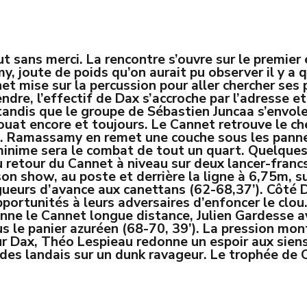
ut sans merci. La rencontre s’ouvre sur le premier 
 joute de poids qu’on aurait pu observer il y a 
t mise sur la percussion pour aller chercher ses 
endre, l’effectif de Dax s’accroche par l’adresse et
tandis que le groupe de Sébastien Juncaa s’envole
uat encore et toujours. Le Cannet retrouve le che
nt. Ramassamy en remet une couche sous les pannea
 minime sera le combat de tout un quart. Quelque
au retour du Cannet à niveau sur deux lancer-fran
on show, au poste et derrière la ligne à 6,75m, su
ngueurs d’avance aux canettans (62-68,37’). Côté Da
portunités à leurs adversaires d’enfoncer le clou
onne le Cannet longue distance, Julien Gardesse 
 le panier azuréen (68-70, 39’). La pression mon
 Dax, Théo Lespieau redonne un espoir aux siens 
 des landais sur un dunk ravageur. Le trophée de 