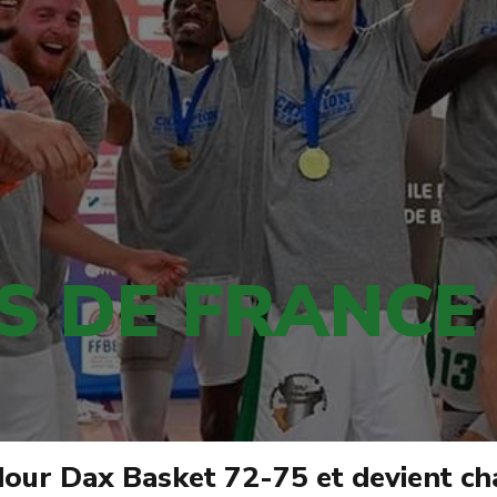
 DE FRANCE !
dour Dax Basket 72-75 et devient c