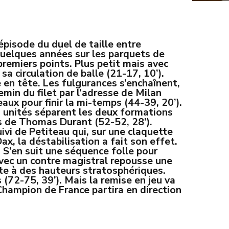
épisode du duel de taille entre
quelques années sur les parquets de
premiers points. Plus petit mais avec
 sa circulation de balle (21-17, 10’).
 en tête. Les fulgurances s’enchaînent,
min du filet par l’adresse de Milan
ux pour finir la mi-temps (44-39, 20’).
s unités séparent les deux formations
cs de Thomas Durant (52-52, 28’).
ivi de Petiteau qui, sur une claquette
x, la déstabilisation a fait son effet.
. S’en suit une séquence folle pour
avec un contre magistral repousse une
te à des hauteurs stratosphériques.
(72-75, 39’). Mais la remise en jeu va
Champion de France partira en direction