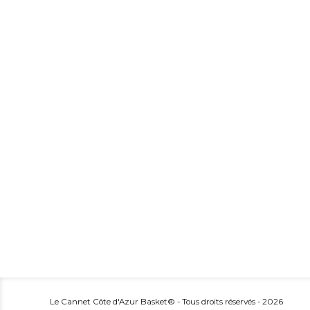
RÉSEAUX
SOCIAUX
Rejoignez nous sur nos réseaux sociaux, Facebook et Instagram 
#ILOVECCAB
et restez toujours connecter et à l’affût de toutes nos news sur 
#ILOVECCAB
Le Cannet Côte d'Azur Basket® - Tous droits réservés - 2026