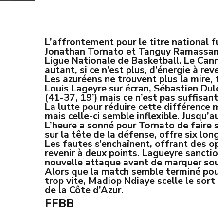
L’affrontement pour le titre national f
Jonathan Tornato et Tanguy Ramassamy,
Ligue Nationale de Basketball. Le Canne
autant, si ce n’est plus, d’énergie à rev
Les azuréens ne trouvent plus la mire, 
Louis Lageyre sur écran, Sébastien Dulo
(41-37, 19’) mais ce n’est pas suffisa
La lutte pour réduire cette différence
mais celle-ci semble inflexible. Jusqu’
L’heure a sonné pour Tornato de faire s
sur la tête de la défense, offre six lo
Les fautes s’enchaînent, offrant des op
revenir à deux points. Lagueyre sancti
nouvelle attaque avant de marquer sous
Alors que la match semble terminé pour
trop vite, Madiop Ndiaye scelle le sort
de la Côte d’Azur.
FFBB