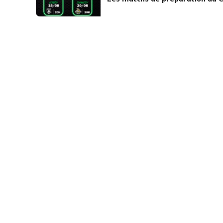
RÉSEAUX
SOCIAUX
Rejoignez nous sur nos réseaux sociaux, Facebook et Instagram 
#ILOVECCAB
et restez toujours connecter et à l’affût de toutes nos news sur 
#ILOVECCAB