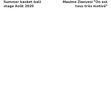
Summer basket-ball
Maxime Zianveni "On est
stage Août 2020
tous très motivé"
RÉSEAUX
SOCIAUX
Rejoignez nous sur nos réseaux sociaux, Facebook et
Instagram en utilisant le Hashtag #ILOVECCAB
et restez toujours connecter et à l’affût de toutes nos news
sur le site même avec votre téléphone !
#ILOVECCAB