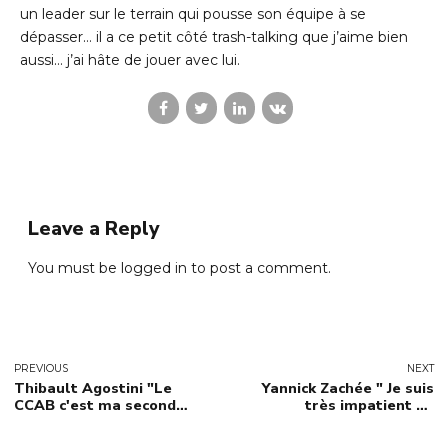
un leader sur le terrain qui pousse son équipe à se
dépasser… il a ce petit côté trash-talking que j’aime bien
aussi… j’ai hâte de jouer avec lui.
Leave a Reply
You must be
logged in
to post a comment.
PREVIOUS
NEXT
Thibault Agostini "Le
Yannick Zachée " Je suis
CCAB c'est ma seconde
très impatient de
famille"
reprendre ! "